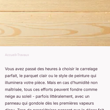
Accueil
›
Travaux
TRAVAUX
Top conseils pour sélectionner
Vous avez passé des heures à choisir le carrelage
parfait, le parquet clair ou le style de peinture qui
une plaque osb hydrofuge
illuminera votre pièce. Mais en cas d’humidité non
efficace
maîtrisée, tous ces efforts peuvent fondre comme
neige au soleil - parfois littéralement, avec un
Auberte
•
07/04/2026 19:27
•
7 min de lecture
panneau qui gondole dès les premières vapeurs