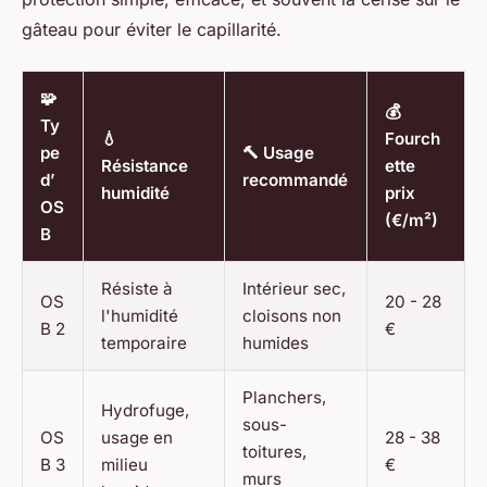
gâteau pour éviter le capillarité.
🧩
💰
Ty
💧
Fourch
pe
🔨 Usage
Résistance
ette
d’
recommandé
humidité
prix
OS
(€/m²)
B
Résiste à
Intérieur sec,
OS
20 - 28
l'humidité
cloisons non
B 2
€
temporaire
humides
Planchers,
Hydrofuge,
sous-
OS
usage en
28 - 38
toitures,
B 3
milieu
€
murs