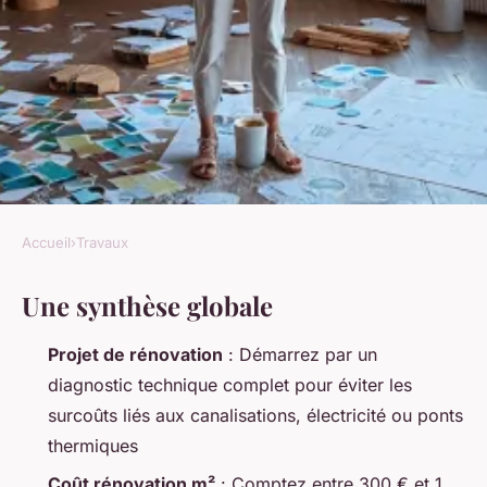
Accueil
›
Travaux
TRAVAUX
Une synthèse globale
Top 5 conseils pour rénover
efficacement votre
Projet de rénovation
: Démarrez par un
appartement à Montpellier
diagnostic technique complet pour éviter les
surcoûts liés aux canalisations, électricité ou ponts
Auberte
•
02/06/2026 17:53
•
11 min de lecture
thermiques
Coût rénovation m²
: Comptez entre 300 € et 1