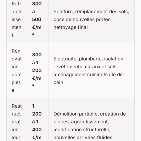
Rafr
300
aîch
à
Peinture, remplacement des sols,
isse
500
pose de nouvelles portes,
men
€/m
nettoyage final
t
²
Rén
800
ovat
Électricité, plomberie, isolation,
à 1
ion
revêtements muraux et sols,
200
com
aménagement cuisine/salle de
€/m
plèt
bain
²
e
Rest
1
ruct
200
Démolition partielle, création de
urat
à 1
pièces, agrandissement,
ion
400
modification structurelle,
lour
€/m
nouvelles arrivées fluides