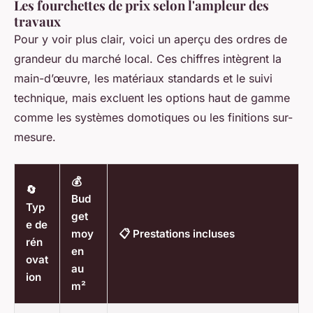
Les fourchettes de prix selon l'ampleur des
travaux
Pour y voir plus clair, voici un aperçu des ordres de
grandeur du marché local. Ces chiffres intègrent la
main-d’œuvre, les matériaux standards et le suivi
technique, mais excluent les options haut de gamme
comme les systèmes domotiques ou les finitions sur-
mesure.
💰
🔄
Bud
Typ
get
e de
moy
📋 Prestations incluses
rén
en
ovat
au
ion
m²