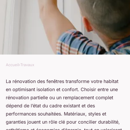
Accueil
›
Travaux
TRAVAUX
Rénovation fenêtre : guide
La rénovation des fenêtres transforme votre habitat
en optimisant isolation et confort. Choisir entre une
pour un choix durable et
rénovation partielle ou un remplacement complet
efficace
dépend de l’état du cadre existant et des
performances souhaitées. Matériaux, styles et
Mathis
•
23 août 2025
•
4 min de lecture
garanties jouent un rôle clé pour concilier durabilité,