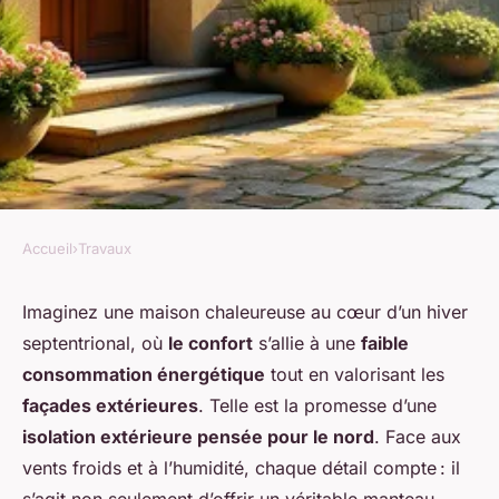
Accueil
›
Travaux
TRAVAUX
Isolation extérieure nord :
Imaginez une maison chaleureuse au cœur d’un hiver
septentrional, où
le confort
s’allie à une
faible
réinventer la performance
consommation énergétique
tout en valorisant les
thermique et l'esthétique de
façades extérieures
. Telle est la promesse d’une
vos façades
isolation extérieure pensée pour le nord
. Face aux
vents froids et à l’humidité, chaque détail compte : il
Mathis
•
11 février 2026
•
6 min de lecture