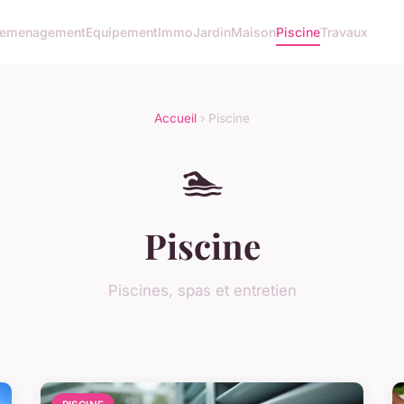
emenagement
Equipement
Immo
Jardin
Maison
Piscine
Travaux
Accueil
› Piscine
🏊
Piscine
Piscines, spas et entretien