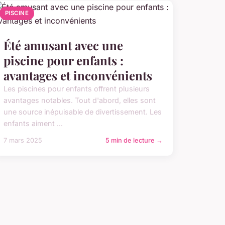
PISCINE
Été amusant avec une
piscine pour enfants :
avantages et inconvénients
Les piscines pour enfants offrent plusieurs
avantages notables. Tout d'abord, elles sont
une source inépuisable de divertissement. Les
enfants aiment ...
7 mars 2025
5 min de lecture →