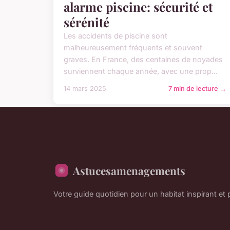
alarme piscine: sécurité et
sérénité
Les accidents de piscine sont
malheureusement fréquents et souvent
graves. En France, des centaines de noyades
surviennent chaque année, avec une prop...
14 mars 2025
7 min de lecture →
Astucesamenagements
Votre guide quotidien pour un habitat inspirant et 