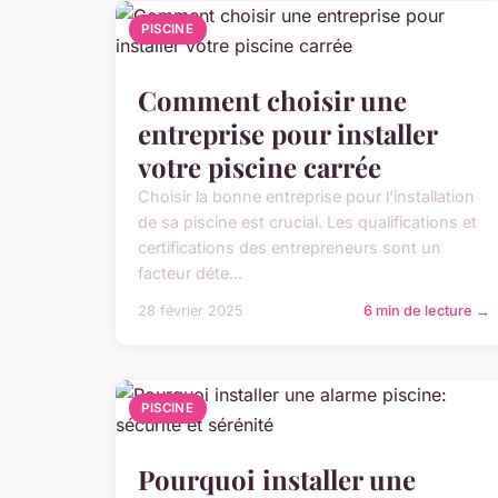
PISCINE
Comment choisir une
entreprise pour installer
votre piscine carrée
Choisir la bonne entreprise pour l'installation
de sa piscine est crucial. Les qualifications et
certifications des entrepreneurs sont un
facteur déte...
28 février 2025
6 min de lecture →
PISCINE
Pourquoi installer une