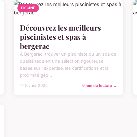
PISCINE
Découvrez les meilleurs
piscinistes et spas à
bergerac
À Bergerac, trouver un pisciniste ou un spa de
qualité requiert une sélection rigoureuse
basée sur l'expertise, les certifications et la
proximité géo...
17 février 2026
6 min de lecture →