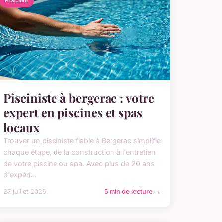
PISCINE
Pisciniste à bergerac : votre
expert en piscines et spas
locaux
Trouver un pisciniste fiable à Bergerac simplifie
chaque étape, de la construction à l'entretien
de votre piscine ou spa. Avec plus de 20 ans
d'expéri...
27 juillet 2025
5 min de lecture →