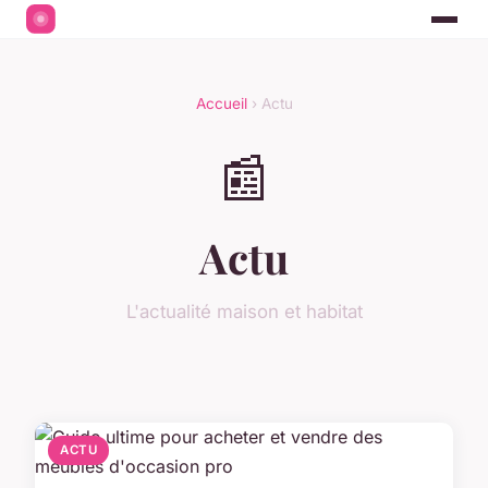
Accueil
› Actu
📰
Actu
L'actualité maison et habitat
ACTU