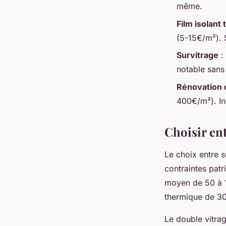
même.
Film isolant
(5-15€/m²). 
Survitrage
:
notable sans 
Rénovation 
400€/m²). In
Choisir ent
Le choix entre s
contraintes patr
moyen de 50 à 15
thermique de 30
Le double vitrag