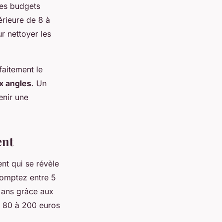
les budgets
érieure de 8 à
ur nettoyer les
faitement le
 angles
. Un
enir une
ent
ent qui se révèle
 comptez entre 5
x ans grâce aux
e 80 à 200 euros