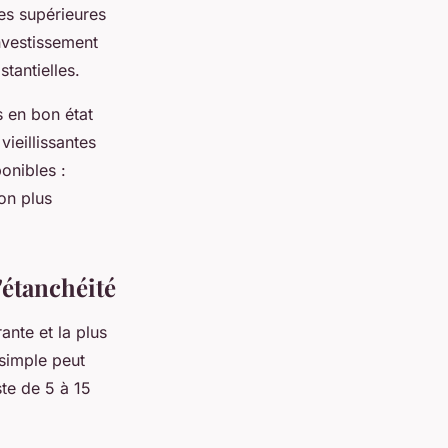
es supérieures
nvestissement
tantielles.
s en bon état
vieillissantes
onibles :
on plus
'étanchéité
ante et la plus
 simple peut
te de 5 à 15