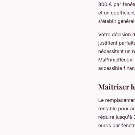
800 € par fenêt
et un coefficie
s'établit généra
Votre décision d
justifient parfa
nécessitent un 
MaPrimeRénov' pr
accessible fina
Maîtriser l
Le remplacement 
rentable pour am
réduire jusqu'à
euros par fenêtr