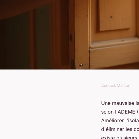
Accueil
›
Maison
MAISON
5 astuces pour améli
Une mauvaise is
selon l'ADEME (
fenêtres en bois
Améliorer l'isol
d'éliminer les c
existe plusieurs