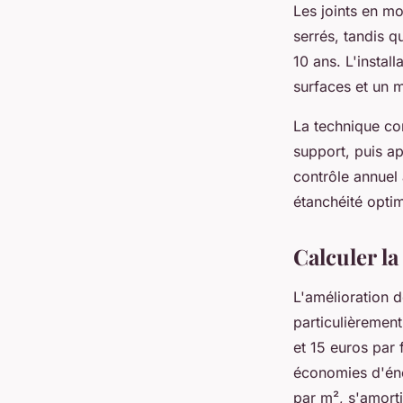
Les joints en m
serrés, tandis q
10 ans. L'instal
surfaces et un 
La technique con
support, puis ap
contrôle annuel 
étanchéité optim
Calculer la
L'amélioration d
particulièremen
et 15 euros par
économies d'éne
par m², s'amort