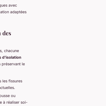
iques avec
lation adaptées
n des
is, chacune
 d'isolation
 préservant le
 les fissures
ctuelles.
ousse ou
 à réaliser soi-