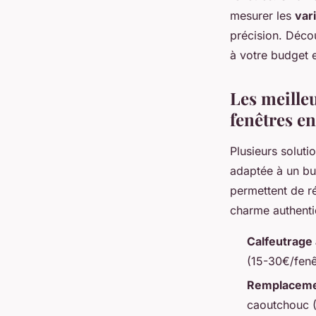
mesurer les
var
précision. Déco
à votre budget 
Les meilleu
fenêtres en
Plusieurs soluti
adaptée à un bu
permettent de r
charme authenti
Calfeutrage 
(15-30€/fenêt
Remplacemen
caoutchouc (2