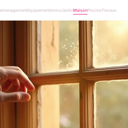
emenagement
Equipement
Immo
Jardin
Maison
Piscine
Travaux