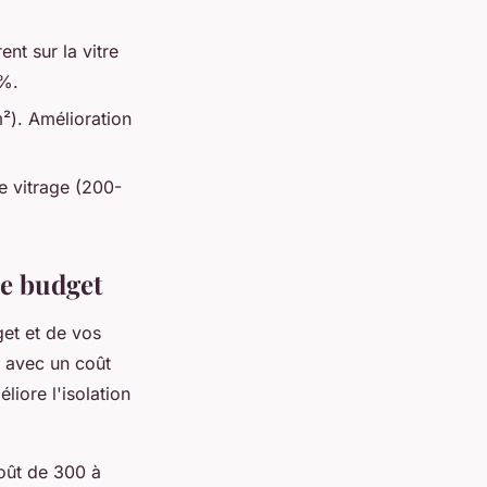
ent sur la vitre
0%.
²). Amélioration
e vitrage (200-
re budget
get et de vos
avec un coût
iore l'isolation
oût de 300 à