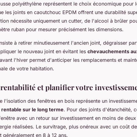
ousse polyéthylène représentent le choix économique pour 
ue les joints en caoutchouc EPDM offrent une durabilité sup
lation nécessite uniquement un cutter, de l'alcool à brûler po
mètre ruban pour mesurer précisément les dimensions.
siste à retirer minutieusement l'ancien joint, dégraisser par
pliquer le nouveau joint en évitant les
chevauchements aux
avant l'hiver permet d'anticiper les remplacements et maint
ale de votre habitation.
 rentabilité et planifier votre investissem
e l'isolation des fenêtres en bois représente un investissem
t
rentable sur le long terme
. Pour des joints d'étanchéité,
 fenêtre avec un retour sur investissement en moins de deu
rgie réalisées. Le survitrage, plus onéreux avec un coût d
it généralement en 8 à 12 ans.