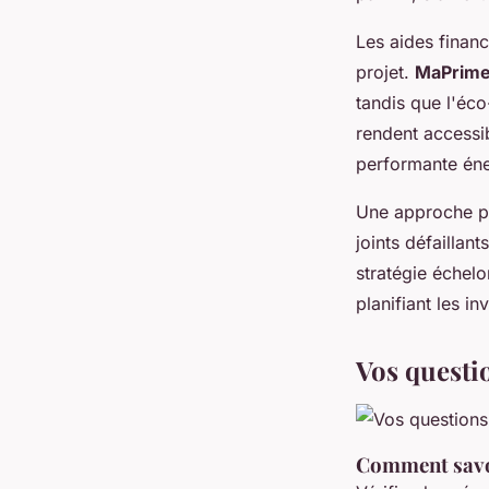
Les aides finan
projet.
MaPrime
tandis que l'éco
rendent accessi
performante én
Une approche p
joints défaillan
stratégie échel
planifiant les i
Vos questio
Comment savoir