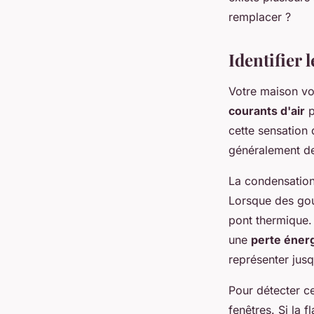
Mathis
•
27 décembre 2025
•
7 min de lecture
remplacer ?
Identifier 
Votre maison vou
courants d'air
p
cette sensation 
généralement de
La condensation
Lorsque des gout
pont thermique.
une
perte éner
représenter jus
Pour détecter c
fenêtres. Si la 