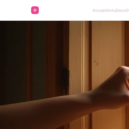
Accueil
Actu
Deco
D