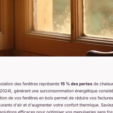
orer l'isolation des
olation des fenêtres représente
15 % des pertes
de chaleu
2024), générant une surconsommation énergétique considé
ation de vos fenêtres en bois permet de réduire vos facture
ourants d'air et d'augmenter votre confort thermique. Saviez
 solutions efficaces pour optimiser vos menuiseries sans fo