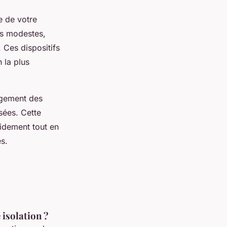
e de votre
es modestes,
 Ces dispositifs
 la plus
ngement des
osées. Cette
idement tout en
es.
 isolation ?