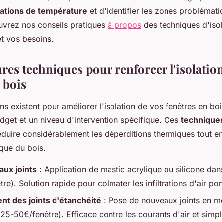
iations de température
et d'identifier les zones problémat
uvrez nos conseils pratiques
à propos
des techniques d'iso
et vos besoins.
res techniques pour renforcer l'isolatio
 bois
ons existent pour améliorer l'isolation de vos fenêtres en bo
dget et un niveau d'intervention spécifique. Ces
techniques
éduire considérablement les déperditions thermiques tout en
que du bois.
aux joints
: Application de mastic acrylique ou silicone dans
re). Solution rapide pour colmater les infiltrations d'air pon
t des joints d'étanchéité
: Pose de nouveaux joints en m
5-50€/fenêtre). Efficace contre les courants d'air et simple