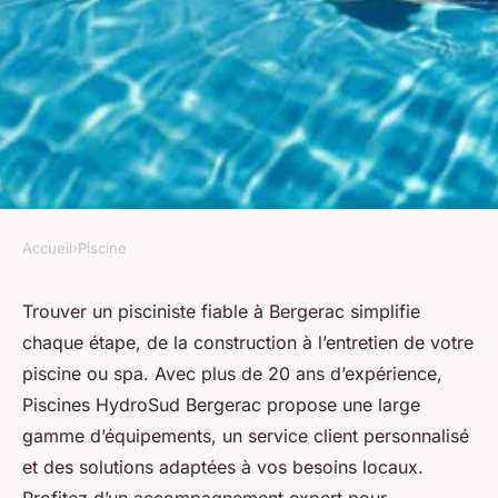
Accueil
›
Piscine
PISCINE
Pisciniste à bergerac : votre
Trouver un pisciniste fiable à Bergerac simplifie
chaque étape, de la construction à l’entretien de votre
expert en piscines et spas
piscine ou spa. Avec plus de 20 ans d’expérience,
locaux
Piscines HydroSud Bergerac propose une large
gamme d’équipements, un service client personnalisé
Mathis
•
27 juillet 2025
•
5 min de lecture
et des solutions adaptées à vos besoins locaux.